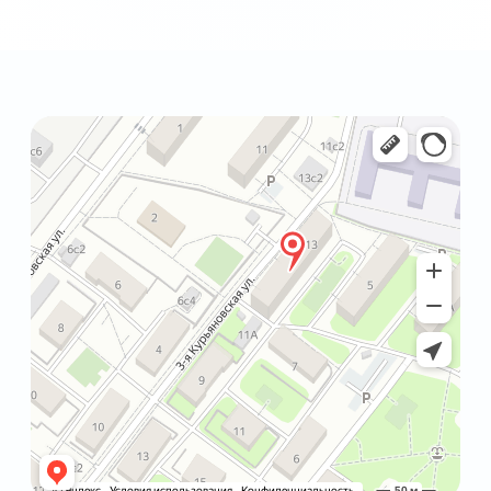
РЕЖИМ РАБОТЫ
ПОНЕДЕЛЬНИК-ПЯТНИЦА:
10.00-20.00
СУББОТА, ВОСКРЕСЕНЬЕ:
ВЫХОДНОЙ
КОНТАКТЫ
8(499)357-49-01
INFO@KDCLINIC.RU
СВЯЗАТЬСЯ С НАМИ