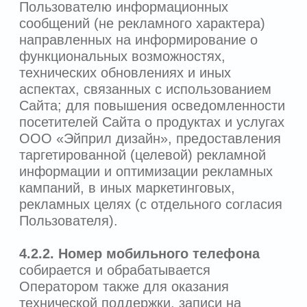
принимаются необходимые меры по
удалению или уточнению неполных,
или неточных персональных данных;
обрабатываемые персональные
данные уничтожаются по достижении
целей обработки или в случае утраты
необходимости в достижении этих
целей, если иное не предусмотрено
законодательством Российской
Федерации.
6.2.
Оператор может обрабатывать
предоставленные персональные данные
следующими способами: собирать,
записывать, хранить, накапливать,
уточнять, обезличивать, использовать,
передавать данную информацию третьим
лицам для реализации вышеуказанных
целей обработки персональных данных,
а также блокировать или уничтожать
персональные данные по достижении
таких целей.
6.3.
Оператор осуществляет обработку
персональных данных с использованием
средств автоматизации в соответствии с