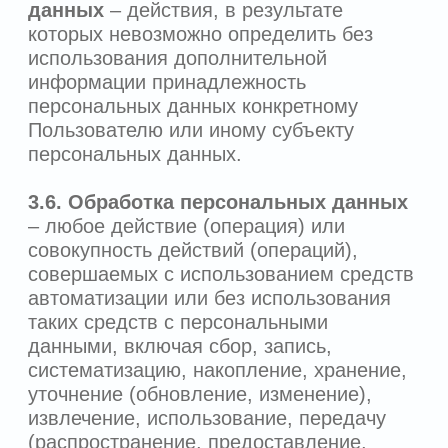
информационной системе персональных
данных и (или) уничтожаются
материальные носители персональных
данных.
4. КАТЕГОРИИ ПЕРСОНАЛЬНЫХ
ДАННЫХ И ЦЕЛИ ОБРАБОТКИ
4.1.
На Сайте могут собираться
следующие персональные данные:
4.1.1.
Персональная информация,
которую Пользователь предоставляет
самостоятельно при регистрации (записи
на приём) или в процессе использования
Сайта, включает фамилию, имя и
отчество, а также электронную почту и
телефонный номер Пользователя.
4.1.2.
Данные, которые автоматически
передаются Оператору в процессе их
использования, в том числе информация
из файлов cookie, информация об
устройстве Пользователя.
4.2.
Цели обработки персональных