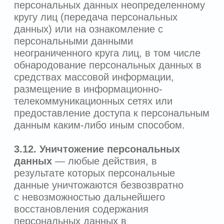
собираются и обрабатываются
следующие сведения о посещении
Сайта:
источник захода на Сайт и
информация поискового или
рекламного запроса;
данные о пользовательском
устройстве (в том числе разрешение,
версия и другие атрибуты,
характеризующие пользовательское
устройство);
пользовательские клики, просмотры
страниц, заполнения полей, показы и
просмотры баннеров и видео;
параметры сессии;
данные о времени посещения;
идентификатор пользователя,
хранимый в cookie.
5. ИЗМЕНЕНИЕ И ОТЗЫВ
ПЕРСОНАЛЬНОЙ ИНФОРМАЦИИ
5.1.
Пользователь может изменить или
дополнить персональную информацию
самостоятельно либо путем направления