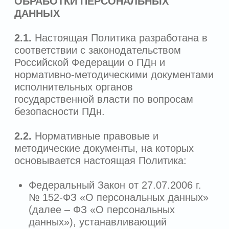
ИСПОЛЬЗУЕМЫЕ В ПОЛИТИКЕ
3.1.
Автоматизированная обработка
персональных данных
– обработка
персональных данных с помощью
средств вычислительной техники.
3.2.
Блокирование персональных
данных
– временное прекращение
обработки персональных данных (за
исключением случаев, если обработка
необходима для уточнения
персональных данных).
3.3.
Сайт
– совокупность графических и
информационных материалов, а также
программ для ЭВМ и баз данных,
обеспечивающих их доступность в сети
Интернет по сетевому адресу
https://kdclinic.ru/
.
3.4.
Информационная система
персональных данных
– совокупность
содержащихся в базах данных
персональных данных, и
обеспечивающих их обработку