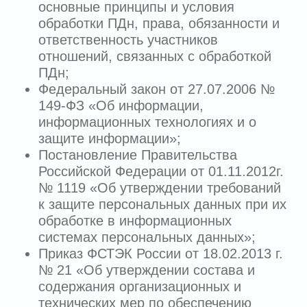
информационных технологий и
технических средств.
3.5.
Обезличивание персональных
данных
– действия, в результате
которых невозможно определить без
использования дополнительной
информации принадлежность
персональных данных конкретному
Пользователю или иному субъекту
персональных данных.
3.6.
Обработка персональных данных
– любое действие (операция) или
совокупность действий (операций),
совершаемых с использованием средств
автоматизации или без использования
таких средств с персональными
данными, включая сбор, запись,
систематизацию, накопление, хранение,
уточнение (обновление, изменение),
извлечение, использование, передачу
(распространение, предоставление,
доступ), обезличивание, блокирование,
удаление, уничтожение персональных
данных.