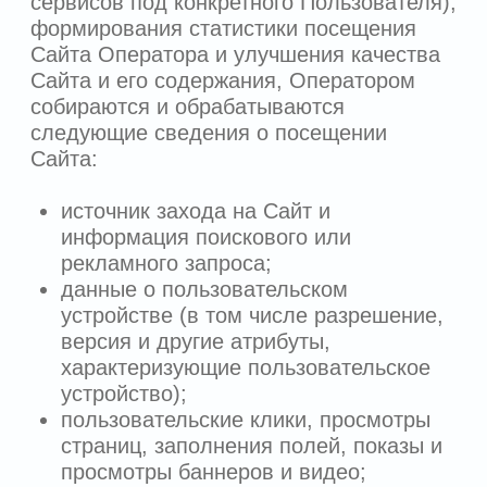
субъекта ПДн;
обработка ПДн осуществляется в
статистических или иных
исследовательских целях при условии
обязательного обезличивания ПДн.
6.5.
Передача ПДн третьим лицам может
осуществляться в следующих случаях:
передача ПДн сторонним компаниям
или лицам, с которыми заключены
договоры, предполагающие передачу
и обработку ПДн, в целях обеспечения
бизнес-процессов Оператора;
передача ПДн в рамках федерального
законодательства;
передача ПДн в связи с
территориальным расположением
технических средств ИСПДн;
передача обезличенных ПДн в связи с
использованием сторонних сервисов
для осуществления статистических
исследований (Яндекс Метрики).
6.6.
При передаче ПДн сторонним
компаниям или лицам должны быть