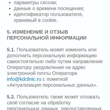
соблюдены следующие правила:
несанкционированный доступ к ПДн в
процессе передачи должен быть
исключен;
требовать от лиц, которым поручается
обработка ПДн;
соблюдать принципы и правила
обработки ПДн, предусмотренные
федеральным законодательством;
определить перечень действий с ПДн,
которые будут осуществляться с ПДн,
и цели обработки ПДн;
обеспечивать безопасность ПДн при
их обработке.
6.7.
При передаче ПДн в рамках
федерального законодательства нужно
ограничивать передаваемую
информацию только теми ПДн, которые
необходимы для выполнения требований
федерального законодательства.
6.8.
Базы данных информации,
содержащие персональные данные
граждан Российской Федерации,