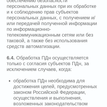
запрос на адрес электронной почты
Оператора:
info@kdclinic.ru
, или заказное
письмо на адрес Оператора.
8.2.
Пользователь имеет право на
уничтожение персональных данных,
сведения о которых были получены
Оператором, путем направления запроса
на адрес электронной почты:
info@kdclinic.ru
, или заказным письмом
на адрес Оператора.
8.3.
Пользователь вправе обжаловать
действия или бездействие Оператора в
уполномоченный орган по защите прав
субъектов персональных данных или в
судебном порядке.
8.4.
Пользователь вправе обращаться к
Оператору с запросами относительно
своих персональных данных. Оператор
предоставляет ответ или
мотивированный отказ на запросы
Пользователя или его представителя в
течение 10 рабочих дней с даты
получения письменного запроса