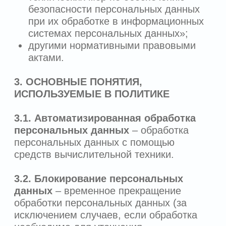
3.7.
Оператор
– государственный орган,
муниципальный орган, юридическое или
физическое лицо, самостоятельно или
совместно с другими лицами
организующие и (или) осуществляющие
обработку персональных данных, а также
определяющие цели обработки
персональных данных, состав
персональных данных, подлежащих
обработке, действия (операции),
совершаемые с персональными
данными. Оператором персональных
данных, полученных на Сайте, является
ООО «Эйприл дизайн».
3.8.
Персональные данные
(персональная информация)
– любая
информация, относящаяся прямо или
косвенно к определенному или
определяемому Пользователю Сайта.
3.9. Пользователь
– любой посетитель
Сайта.
3.10.
Предоставление персональных
данных
– действия, направленные на