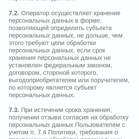
незамедлительно сообщают
соответствующему должностному лицу
Оператора об инцидентах, возникших
с персональными данными Пользователя
и уполномоченному органу по защите
прав субъектов персональных данных и
Оператор оперативно применяет меры
для устранения их негативных
последствий.
10. ЗАКЛЮЧИТЕЛЬНЫЕ ПОЛОЖЕНИЯ
10.1.
Оператор имеет право вносить
изменения в настоящую Политику в
одностороннем порядке в случае
изменения нормативных правовых актов
Российской Федерации, а также по
своему усмотрению. Новая редакция
Политики вступает в силу с момента ее
размещения на Сайте, если иное не
предусмотрено новой редакцией
Политики. Действующая редакция всегда
находится на странице сайта
https://kdclinic.ru/privacy
. Пользователь
обязуется самостоятельно отслеживать
изменения Политики путем