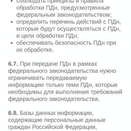
9.4.3.
организация своевременного
обновления программного обеспечения,
используемого в информационных
системах персональных данных
и средств защиты информации;
9.4.4.
проведение регулярной оценки
эффективности принимаемых мер по
обеспечению безопасности
персональных данных;
9.4.5.
осуществление внутреннего
контроля соответствия обработки
персональных данных Федеральному
закону «О персональных данных»
и принятым в соответствии с ним
нормативным правовым актам,
требованиям к защите персональных
данных, политике Оператора в
отношении обработки персональных
данных, локальным актам Оператора;
9.4.6.
ознакомление работников
Оператора, непосредственно
осуществляющих обработку
персональных данных, с положениями