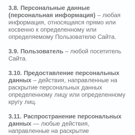
4.2.2.
Номер мобильного телефона
собирается и обрабатывается
Оператором также для оказания
технической поддержки, записи на
прием, ответов на запросы
Пользователей о продуктах и услугах
Оператора.
4.2.3.
Также на Сайте происходит сбор и
обработка
файлов cookie
, собираемых
Оператором и с помощью сервиса
Яндекс Метрика, для целей учета и
формирования обобщенных
обезличенных данных для таргетинга и
персонализации сервисов. Также, для
целей развития и расширения
функциональных возможностей Сайта,
повышения безопасности Пользователя
при использовании Сайта,
предоставления таргетированной
(целевой) рекламной информации и
персонализации сервисов (настройки
сервисов под конкретного Пользователя),
формирования статистики посещения
Сайта Оператора и улучшения качества
Сайта и его содержания, Оператором