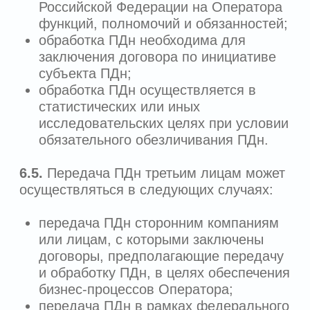
Пользователя, которые могут быть
продлены на 5 рабочих дней при условии
уведомления Пользователя или его
представителя о причинах такого
продления.
9. БЕЗОПАСНОСТЬ ПЕРСОНАЛЬНЫХ
ДАННЫХ
9.1.
Оператор обеспечивает
конфиденциальность предоставленных
Пользователем персональных данных и
обязуется не допускать попытки
несанкционированного использования
персональных данных пользователя
третьими лицами.
9.2.
Безопасность персональных данных
при их обработке в информационной
системе персональных данных
Оператора обеспечивается с помощью
системы защиты персональных данных,
нейтрализующей актуальные угрозы,
разработки и внедрения комплекса мер
по защите и обеспечению безопасности
персональных данных.