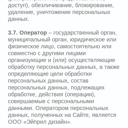
данных:
4.2.1.
Адрес электронной почты, ФИО:
собираются и обрабатываются
Оператором в целях ответов на вопросы
Пользователей; записи на прием;
оказания технической поддержки;
рассмотрения запросов к Оператору; для
направления системных уведомлений,
необходимых для исполнения запросов
Пользователей; для направления
Пользователю информационных
сообщений (не рекламного характера)
направленных на информирование о
функциональных возможностях,
технических обновлениях и иных
аспектах, связанных с использованием
Сайта; для повышения осведомленности
посетителей Сайта о продуктах и услугах
ООО «Эйприл дизайн», предоставления
таргетированной (целевой) рекламной
информации и оптимизации рекламных
кампаний, в иных маркетинговых,
рекламных целях (с отдельного согласия
Пользователя).