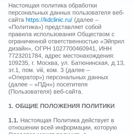
1.1.
Настоящая Политика действует в
отношении всей информации, которую
Оператор может получить о
пользователе во время использования
им веб-сайта
https://kdclinic.ru/
(далее –
«Веб-сайт»/«Сайт»).
1.2.
Использование Пользователем Веб-
сайта означает безоговорочное согласие
Пользователя с настоящей Политикой и
указанными в ней условиями обработки
его персональной информации.
1.3.
Действие настоящей Политики
распространяется на все процессы по
сбору, записи, систематизации,
накоплению, хранению, уточнению
(обновлению и изменению), извлечению,
использованию, передаче
(распространению, предоставлению,
доступу), обезличиванию, блокированию,
удалению, уничтожению ПДн,
осуществляемых с использованием
средств автоматизации и без их
использования.