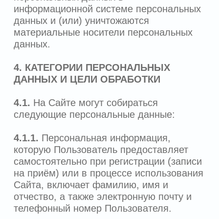
Оператору уведомления на адрес
электронной почты Оператора
info@kdclinic.ru
с пометкой
«Актуализация персональных данных».
5.2.
Пользователь также может отозвать
своё согласие на обработку
персональных данных, предоставленных
им в рамках определенной учетной
записи, по электронной почте
info@kdclinic.ru
с пометкой «Отзыв
согласия на обработку персональных
данных».
6. ПРИНЦИПЫ И СПОСОБЫ
ОБРАБОТКИ ПЕРСОНАЛЬНЫХ
ДАННЫХ
6.1.
При обработке персональных данных
у Оператора соблюдаются следующие
принципы:
обработка персональных данных
осуществляется на законной и
справедливой основе;
обработка персональных данных