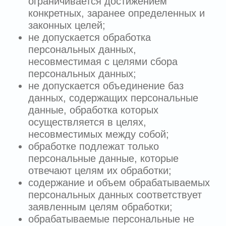
хранения персональных данных не
установлен федеральным законом,
договором, стороной которого,
выгодоприобретателем или поручителем,
по которому является субъект
персональных данных.
7.3.
При истечении срока хранения,
получении отзыва согласия на обработку
персональных данных Пользователем с
учетом п. 7.4 Политики, требования о
прекращении обработки персональных
данных или выявлении факта
неправомерности обработки
персональных данных Оператор
уничтожает персональные данные
Пользователя в течение 10 рабочих дней
в соответствии с внутренним
регламентом об уничтожении
персональных данных, которые могут
быть продлены на 5 рабочих дней при
условии уведомления Пользователя или
его представителя о причинах такого
продления. Если персональные данные
уничтожить невозможно, то Оператор их
блокирует.