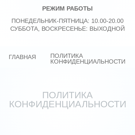
ПОЛИТИКА
ГЛАВНАЯ
КОНФИДЕНЦИАЛЬНОСТИ
ПОЛИТИКА
КОНФИДЕНЦИАЛЬНОСТИ
Настоящая политика обработки
персональных данных пользователя веб-
сайта
https://kdclinic.ru/
(далее –
«Политика») представляет собой
правила использования Обществом с
ограниченной ответственностью «Эйприл
дизайн», ОГРН 1027700460941, ИНН
7723201784, адрес местонахождения:
109235, г. Москва, ул. Батюнинская, д.13,
эт.1, пом. viii, ком. 3 (далее –
«Оператор») персональных данных
(далее – «ПДн») посетителя
(Пользователя) веб-сайта.
1. ОБЩИЕ ПОЛОЖЕНИЯ ПОЛИТИКИ