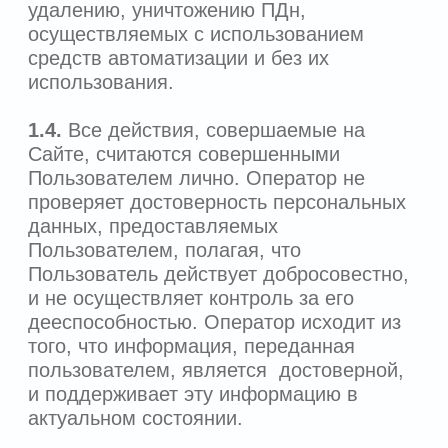
1.6.
Настоящая Политика обязательна
для ознакомления и исполнения всеми
лицами, допущенными к обработке ПДн,
и размещена на сайте:
https://kdclinic.ru/
.
2. НОРМАТИВНО-ПРАВОВАЯ ОСНОВА
ОБРАБОТКИ ПЕРСОНАЛЬНЫХ
ДАННЫХ
2.1.
Настоящая Политика разработана в
соответствии с законодательством
Российской Федерации о ПДн и
нормативно-методическими документами
исполнительных органов
государственной власти по вопросам
безопасности ПДн.
2.2.
Нормативные правовые и
методические документы, на которых
основывается настоящая Политика:
Федеральный Закон от 27.07.2006 г.
№ 152-ФЗ «О персональных данных»
(далее – ФЗ «О персональных
данных»), устанавливающий