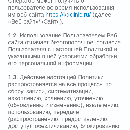
1.4.
Все действия, совершаемые на
Сайте, считаются совершенными
Пользователем лично. Оператор не
проверяет достоверность персональных
данных, предоставляемых
Пользователем, полагая, что
Пользователь действует добросовестно,
и не осуществляет контроль за его
дееспособностью. Оператор исходит из
того, что информация, переданная
пользователем, является достоверной,
и поддерживает эту информацию в
актуальном состоянии.
1.5.
Настоящая Политика применима
только к Веб-сайту
https://kdclinic.ru/
.
Оператор не контролирует и не несет
ответственность за информацию третьих
лиц, на которые Пользователь может
перейти по ссылкам, доступным на Веб-
сайте. На таких сайтах у Пользователя
может собираться или запрашиваться
иная персональная информация
(персональные данные), а также могут
совершаться иные действия.