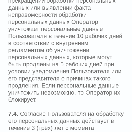
периодического ознакомления с
актуальной редакцией, размещенной на
Сайте.
10.2.
К настоящей Политике и
отношениям между пользователем и
ООО «Эйприл дизайн», возникающим в
связи с применением Политики,
подлежит применению право Российской
Федерации.
10.3.
Пользователь может получить
любые разъяснения по интересующим
вопросам, касающимся обработки его
персональных данных, обратившись к
Оператору с помощью электронной
почты
info@kdclinic.ru
.
https://kdclinic.ru/
ООО «Эйприл дизайн»
2026